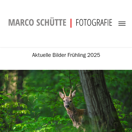
Aktuelle Bilder Frühling 2025